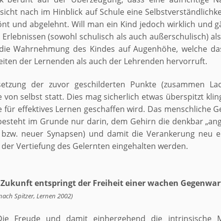
nsicht nach im Hinblick auf Schule eine Selbstverständlichk
pönt und abgelehnt. Will man ein Kind jedoch wirklich und 
rlebnissen (sowohl schulisch als auch außerschulisch) als
m die Wahrnehmung des Kindes auf Augenhöhe, welche d
eiten der Lernenden als auch der Lehrenden hervorruft.
msetzung der zuvor geschilderten Punkte (zusammen La
ie von selbst statt. Dies mag sicherlich etwas überspitzt kl
für effektives Lernen geschaffen wird. Das menschliche Gehi
 besteht im Grunde nur darin, dem Gehirn die denkbar „a
 bzw. neuer Synapsen) und damit die Verankerung neu er
der Vertiefung des Gelernten eingehalten werden.
„Zukunft entspringt der Freiheit einer wachen Gegenwar
nach Spitzer, Lernen 2002)
Die Freude und damit einhergehend die intrinsische M