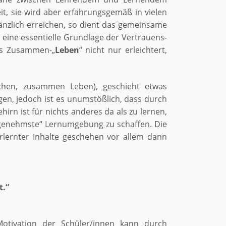
eit, sie wird aber erfahrungsgemäß in vielen
gänzlich erreichen, so dient das gemeinsame
 eine essentielle Grundlage der Vertrauens-
as Zusammen-„
Leben
“ nicht nur erleichtert,
chen, zusammen Leben), geschieht etwas
ingen, jedoch ist es unumstößlich, dass durch
rn ist für nichts anderes da als zu lernen,
ngenehmste“ Lernumgebung zu schaffen. Die
lernter Inhalte geschehen vor allem dann
t.“
otivation der Schüler/innen kann durch