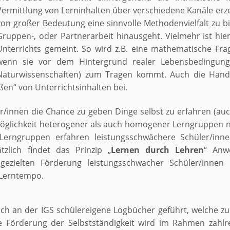
Vermittlung von Lerninhalten über verschiedene Kanäle erze
von großer Bedeutung eine sinnvolle Methodenvielfalt zu bi
Gruppen-, oder Partnerarbeit hinausgeht. Vielmehr ist hi
Unterrichts gemeint. So wird z.B. eine mathematische Frage
wenn sie vor dem Hintergrund realer Lebensbedingungen
Naturwissenschaften) zum Tragen kommt. Auch die Handlu
en“ von Unterrichtsinhalten bei.
/innen die Chance zu geben Dinge selbst zu erfahren (auc
öglichkeit heterogener als auch homogener Lerngruppen nut
rngruppen erfahren leistungsschwächere Schüler/inne
tzlich findet das Prinzip „
Lernen durch Lehren
“ Anw
gezielten Förderung leistungsschwacher Schüler/innen
 Lerntempo.
 an der IGS schülereigene Logbücher geführt, welche zur
 Förderung der Selbstständigkeit wird im Rahmen zahlre